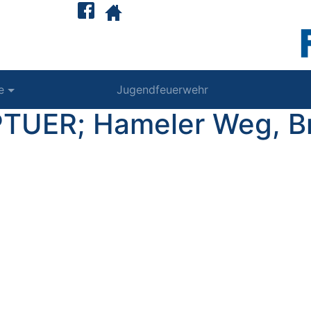
e
Jugendfeuerwehr
 PTUER; Hameler Weg, B