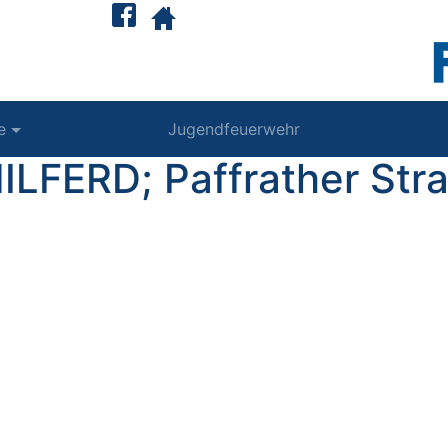
e
Jugendfeuerwehr
HILFERD; Paffrather Str