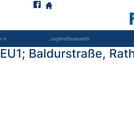
e
Jugendfeuerwehr
FEU1; Baldurstraße, Ra